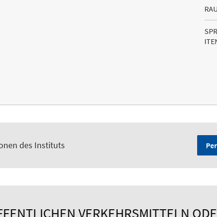
RA
SP
ITE
onen des Instituts
Per
ÖFFENTLICHEN VERKEHRSMITTELN ODE