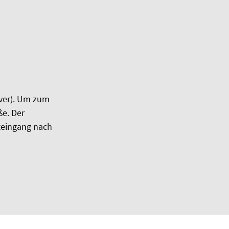
over). Um zum
ße. Der
teingang nach