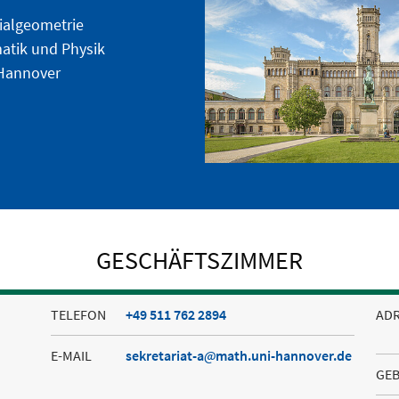
ntialgeometrie
atik und Physik
 Hannover
GESCHÄFTSZIMMER
TELEFON
+49 511 762 2894
AD
E-MAIL
sekretariat-a
math.uni-hannover.de
GE