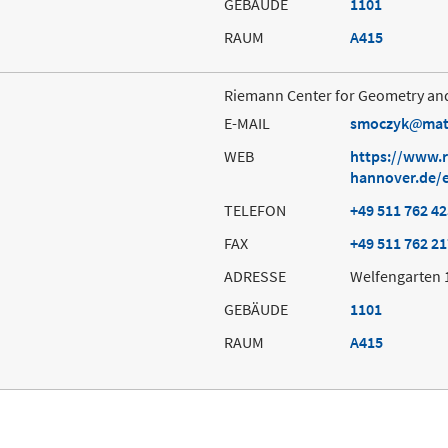
GEBÄUDE
1101
RAUM
A415
Riemann Center for Geometry an
E-MAIL
smoczyk
mat
WEB
https://www.r
hannover.de/
TELEFON
+49 511 762 4
FAX
+49 511 762 2
ADRESSE
Welfengarten 
GEBÄUDE
1101
RAUM
A415