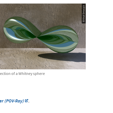
© Knut Smoczyk
ection of a Whitney sphere
cer (POV-Ray)
.