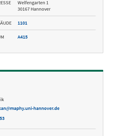
RESSE
Welfengarten 1
30167 Hannover
BÄUDE
1101
UM
A415
ik
kan
maphy.uni-hannover.de
253