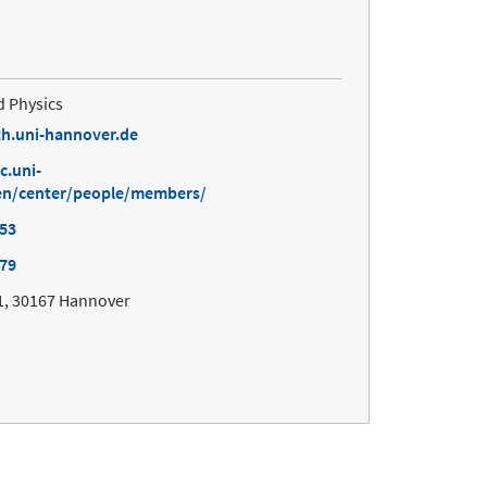
d Physics
h.uni-hannover.de
c.uni-
en/center/people/members/
253
179
1, 30167 Hannover