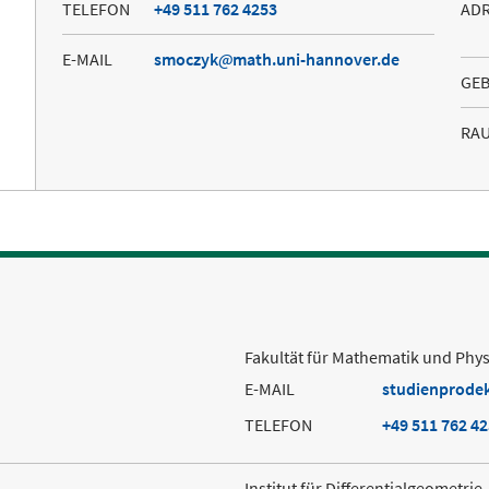
TELEFON
+49 511 762 4253
AD
E-MAIL
smoczyk
math.uni-hannover.de
GE
RA
Fakultät für Mathematik und Phys
E-MAIL
studienprode
TELEFON
+49 511 762 4
Institut für Differentialgeometrie