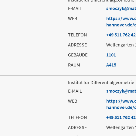
E-MAIL
smoczyk
mat
WEB
https://www.d
hannover.de/
TELEFON
+49 511 762 4
ADRESSE
Welfengarten 
GEBÄUDE
1101
RAUM
A415
Institut für Differentialgeometrie
E-MAIL
smoczyk
mat
WEB
https://www.d
hannover.de/
TELEFON
+49 511 762 4
ADRESSE
Welfengarten 